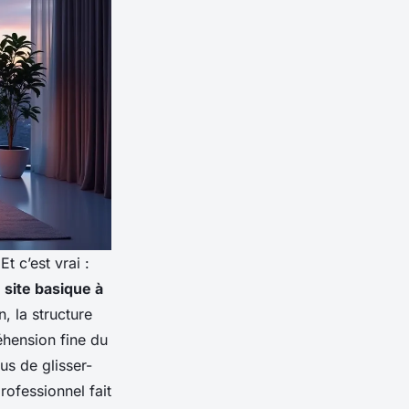
 c’est vrai :
 site basique à
n, la structure
éhension fine du
us de glisser-
rofessionnel fait