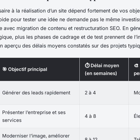
ire à la réalisation d’un site dépend fortement de vos obje
pide pour tester une idée ne demande pas le même investi
 avec migration de contenu et restructuration SEO. En génér
égique, plus les phases de cadrage et de test prennent de l’
un aperçu des délais moyens constatés sur des projets typi
⏱️ Délai moyen
🎨
🎯 Objectif principal
(en semaines)
pe
Générer des leads rapidement
2 à 4
Mo
Présenter l’entreprise et ses
4 à 8
Él
services
Moderniser l’image, améliorer
8 à 12
Tr