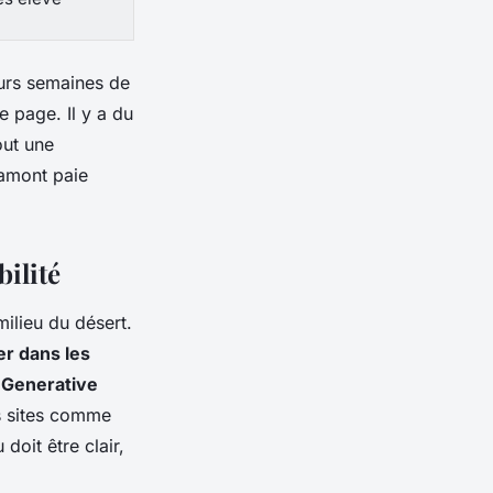
urs semaines de
e page. Il y a du
out une
 amont paie
bilité
ilieu du désert.
er dans les
e
Generative
es sites comme
 doit être clair,