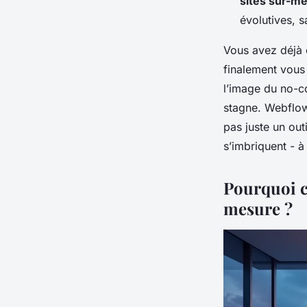
sites sur-m
évolutives, 
Vous avez déjà 
finalement vous 
l’image du no-c
stagne. Webflow 
pas juste un out
s’imbriquent - à
Pourquoi c
mesure ?