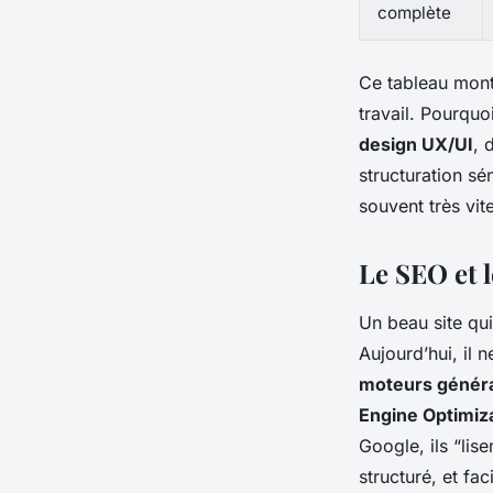
complète
Ce tableau mont
travail. Pourquo
design UX/UI
, 
structuration sé
souvent très vit
Le SEO et l
Un beau site qu
Aujourd’hui, il n
moteurs généra
Engine Optimiz
Google, ils “lise
structuré, et fa