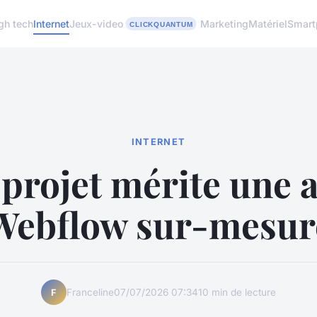
gh tech
Internet
Jeux-video
Marketing
Matériel
Smart
INTERNET
 projet mérite une 
Webflow sur-mesur
Franceline
07/07/2026 07:34
10 min de lecture
F