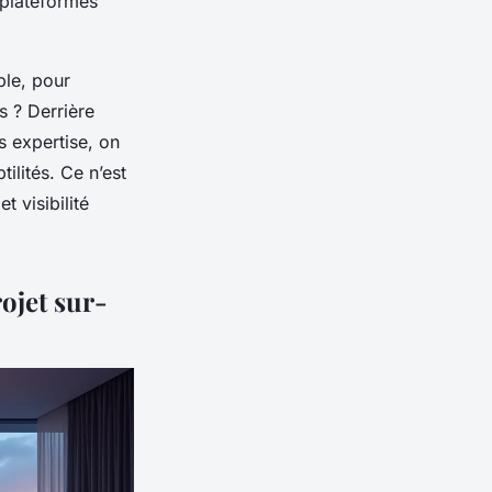
s plateformes
ple, pour
s ? Derrière
s expertise, on
ilités. Ce n’est
t visibilité
ojet sur-