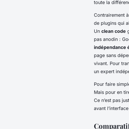
toute la différen
Contrairement à
de plugins qui a
Un
clean code
g
pas anodin : Goo
indépendance é
page sans dépend
vivant. Pour tra
un expert indép
Pour faire simpl
Mais pour en tire
Ce n’est pas jus
avant l’interface
Comparatif 