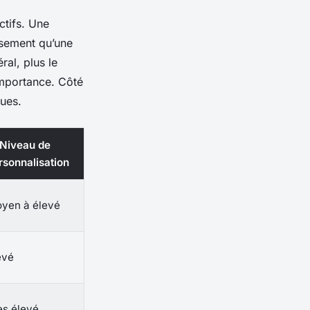
ctifs. Une
ssement qu’une
al, plus le
importance. Côté
ques.
 Niveau de
rsonnalisation
yen à élevé
evé
ès élevé