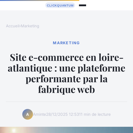
Accueil
›
Marketing
MARKETING
Site e-commerce en loire-
atlantique : une plateforme
performante par la
fabrique web
Aminte
28/12/2025 12:53
11 min de lecture
A